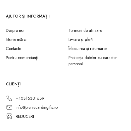
AJUTOR ȘI INFORMAȚII
Despre noi
Termeni de utilizare
Istoria mărcii
Livrare și plată
Contacte
Înlocuirea și returnarea
Pentru comercianți
Protecția datelor cu caracter
personal
CLIENȚI
+40316301659
info@pierrecardingifts.ro
REDUCERI