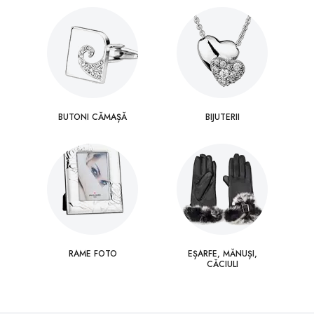
BUTONI CĂMAȘĂ
BIJUTERII
RAME FOTO
EȘARFE, MĂNUȘI,
CĂCIULI