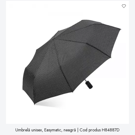
Umbrelă unisex, Easymatic, neagră | Cod produs H84887D